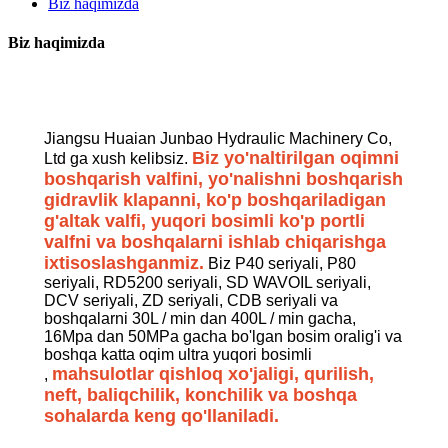
Biz haqimizda
Biz haqimizda
Jiangsu Huaian Junbao Hydraulic Machinery Co,
Biz yo'naltirilgan oqimni
Ltd ga xush kelibsiz.
boshqarish valfini, yo'nalishni boshqarish
gidravlik klapanni, ko'p boshqariladigan
g'altak valfi, yuqori bosimli ko'p portli
valfni va boshqalarni ishlab chiqarishga
ixtisoslashganmiz.
Biz P40 seriyali, P80
seriyali, RD5200 seriyali, SD WAVOIL seriyali,
DCV seriyali, ZD seriyali, CDB seriyali va
boshqalarni 30L / min dan 400L / min gacha,
16Mpa dan 50MPa gacha bo'lgan bosim oralig'i va
boshqa katta oqim ultra yuqori bosimli
mahsulotlar qishloq xo'jaligi, qurilish,
,
neft, baliqchilik, konchilik va boshqa
sohalarda keng qo'llaniladi.