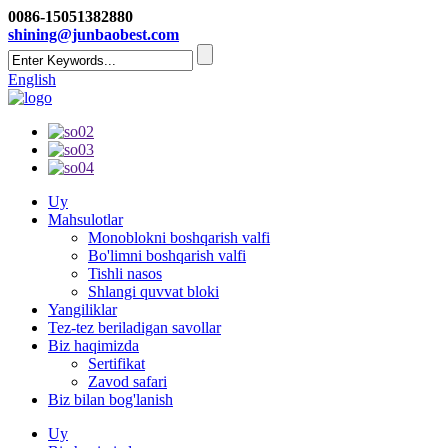
0086-15051382880
shining@junbaobest.com
English
Uy
Mahsulotlar
Monoblokni boshqarish valfi
Bo'limni boshqarish valfi
Tishli nasos
Shlangi quvvat bloki
Yangiliklar
Tez-tez beriladigan savollar
Biz haqimizda
Sertifikat
Zavod safari
Biz bilan bog'lanish
Uy