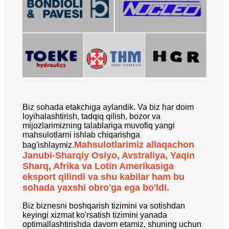
Biz sohada etakchiga aylandik. Va biz har doim
loyihalashtirish, tadqiq qilish, bozor va
mijozlarimizning talablariga muvofiq yangi
mahsulotlarni ishlab chiqarishga
Mahsulotlarimiz allaqachon
bag'ishlaymiz.
Janubi-Sharqiy Osiyo, Avstraliya, Yaqin
Sharq, Afrika va Lotin Amerikasiga
eksport qilindi va shu kabilar ham bu
sohada yaxshi obro'ga ega bo'ldi.
Biz biznesni boshqarish tizimini va sotishdan
keyingi xizmat ko'rsatish tizimini yanada
optimallashtirishda davom etamiz, shuning uchun