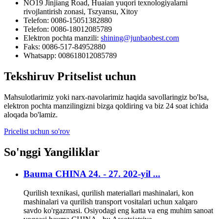
NO19 Jinjiang Road, Huaian yuqori texnologiyalarni
rivojlantirish zonasi, Tszyansu, Xitoy
Telefon: 0086-15051382880
Telefon: 0086-18012085789
Elektron pochta manzili:
shining@junbaobest.com
Faks: 0086-517-84952880
Whatsapp: 008618012085789
Tekshiruv
Pritselist uchun
Mahsulotlarimiz yoki narx-navolarimiz haqida savollaringiz bo'lsa,
elektron pochta manzilingizni bizga qoldiring va biz 24 soat ichida
aloqada bo'lamiz.
Pricelist uchun so'rov
So'nggi
Yangiliklar
Bauma CHINA 24. - 27. 202-yil ...
Qurilish texnikasi, qurilish materiallari mashinalari, kon
mashinalari va qurilish transport vositalari uchun xalqaro
savdo ko'rgazmasi. Osiyodagi eng katta va eng muhim sanoat