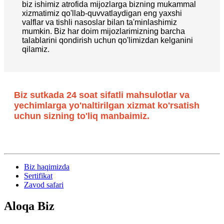
biz ishimiz atrofida mijozlarga bizning mukammal
xizmatimiz qo'llab-quvvatlaydigan eng yaxshi
valflar va tishli nasoslar bilan ta'minlashimiz
mumkin. Biz har doim mijozlarimizning barcha
talablarini qondirish uchun qo'limizdan kelganini
qilamiz.
Biz sutkada 24 soat sifatli mahsulotlar va
yechimlarga yo'naltirilgan xizmat ko'rsatish
uchun sizning to'liq manbaimiz.
Biz haqimizda
Sertifikat
Zavod safari
Aloqa
Biz