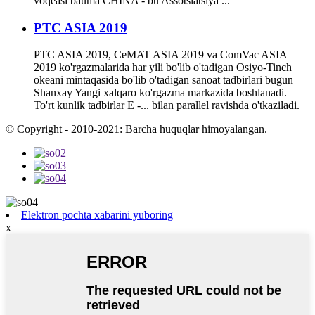
voqeasi bauma CHINA - bu Assotsiatsiya ...
PTC ASIA 2019
PTC ASIA 2019, CeMAT ASIA 2019 va ComVac ASIA
2019 ko'rgazmalarida har yili bo'lib o'tadigan Osiyo-Tinch
okeani mintaqasida bo'lib o'tadigan sanoat tadbirlari bugun
Shanxay Yangi xalqaro ko'rgazma markazida boshlanadi.
To'rt kunlik tadbirlar E -... bilan parallel ravishda o'tkaziladi.
© Copyright - 2010-2021: Barcha huquqlar himoyalangan.
Elektron pochta xabarini yuboring
x